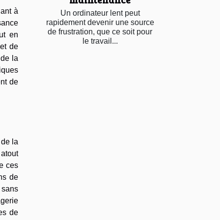
ant à
Un ordinateur lent peut
rapidement devenir une source
sance
de frustration, que ce soit pour
ut en
le travail...
met de
 de la
iques
ent de
de la
 atout
de ces
ns de
 sans
agerie
mes de