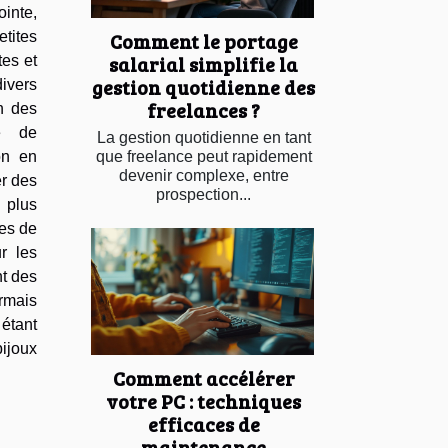
ointe,
Comment le portage
tites
salarial simplifie la
tes et
gestion quotidienne des
ivers
freelances ?
n des
e de
La gestion quotidienne en tant
que freelance peut rapidement
on en
devenir complexe, entre
er des
prospection...
 plus
tes de
r les
nt des
rmais
 étant
bijoux
Comment accélérer
votre PC : techniques
efficaces de
maintenance