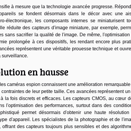
ensifie à mesure que la technologie avancée progresse. Répond
appareils se fondent désormais dans le décor avec une ai
ro-électronique, les composants internes se miniaturisent to
ille réduite des capteurs d'image miniature, par exemple, per
 sans sacrifier la qualité de l'image. De même, l'optimisation
e prolongée à ces dispositifs, les rendant encore plus prat
vancées représentent une véritable prouesse technique et ouvr
 surveillance.
olution en hausse
 les caméras espion connaissent une amélioration remarquable 
s contraintes de leur petite taille. Ces avancées représentent un
s à la fois discrets et efficaces. Les capteurs CMOS, au cœur 
ns l'optimisation des performances, surtout dans des conditio
sophistiqué permet désormais d'obtenir une haute résolution
ype d'appareil. Les spécialistes de la photographie et de l'im
 offrant des capteurs toujours plus sensibles et des algorith