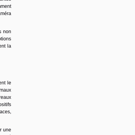
mment
caméra
s non
ptions
nt la
ent le
imaux
ureaux
itifs
caces,
r une