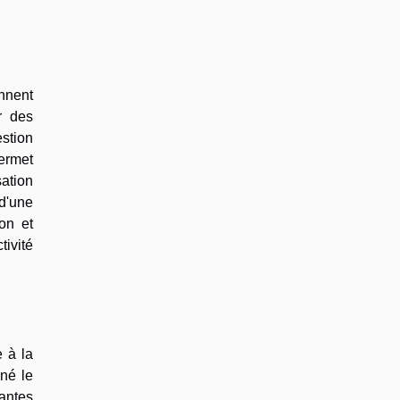
onnent
r des
estion
permet
ation
 d'une
on et
tivité
 à la
nné le
antes