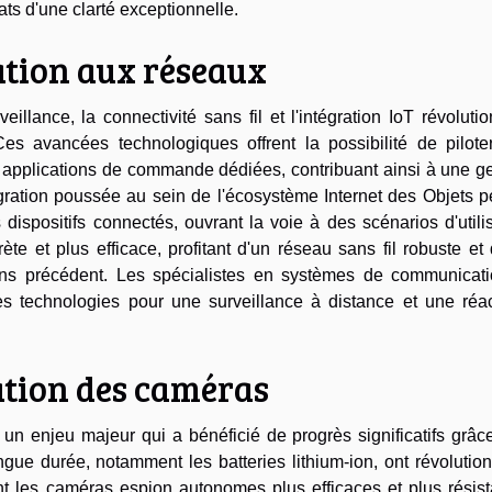
ats d'une clarté exceptionnelle.
ation aux réseaux
llance, la connectivité sans fil et l'intégration IoT révoluti
s avancées technologiques offrent la possibilité de pilote
s applications de commande dédiées, contribuant ainsi à une g
ntégration poussée au sein de l'écosystème Internet des Objets 
spositifs connectés, ouvrant la voie à des scénarios d'utilis
ète et plus efficace, profitant d'un réseau sans fil robuste et
ns précédent. Les spécialistes en systèmes de communicati
ces technologies pour une surveillance à distance et une réac
tion des caméras
n enjeu majeur qui a bénéficié de progrès significatifs grâce
ngue durée, notamment les batteries lithium-ion, ont révolutio
t les caméras espion autonomes plus efficaces et plus résist